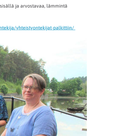
sisällä ja arvostavaa, lämmintä
ekija/yhteistyontekijat-palkittiin/