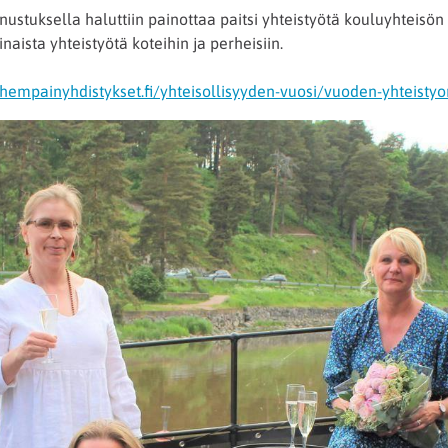
stuksella haluttiin painottaa paitsi yhteistyötä kouluyhteisön 
ista yhteistyötä koteihin ja perheisiin.
mpainyhdistykset.fi/yhteisollisyyden-vuosi/vuoden-yhteistyont