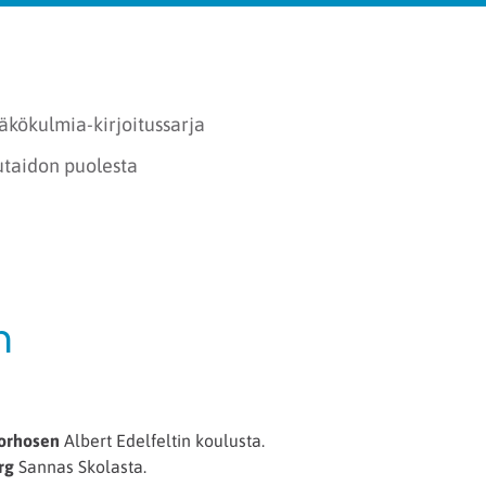
äkökulmia-kirjoitussarja
utaidon puolesta
n
Korhosen
Albert Edelfeltin koulusta.
rg
Sannas Skolasta.