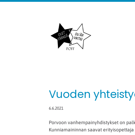
Siirry
sivun
sisältöön
POFF logo
Vuoden yhteisty
6.6.2021
Porvoon vanhempainyhdistykset on palk
Kunniamaininnan saavat erityisopettaja