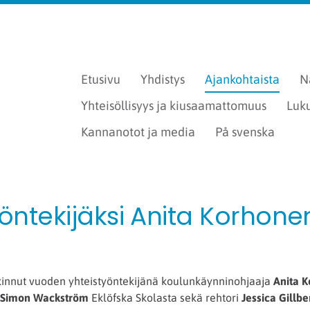
Etusivu
Yhdistys
Ajankohtaista
N
Yhteisöllisyys ja kiusaamattomuus
Luk
Kannanotot ja media
På svenska
öntekijäksi Anita Korhone
innut vuoden yhteistyöntekijänä koulunkäynninohjaaja
Anita 
Simon Wackström
Eklöfska Skolasta sekä rehtori
Jessica Gillbe