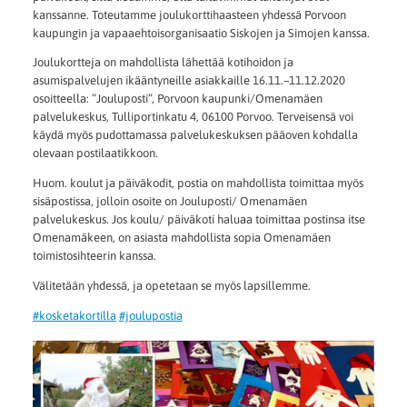
kanssanne. Toteutamme joulukorttihaasteen yhdessä Porvoon
kaupungin ja vapaaehtoisorganisaatio Siskojen ja Simojen kanssa.
Joulukortteja on mahdollista lähettää kotihoidon ja
asumispalvelujen ikääntyneille asiakkaille 16.11.–11.12.2020
osoitteella: ”Jouluposti”, Porvoon kaupunki/Omenamäen
palvelukeskus, Tulliportinkatu 4, 06100 Porvoo. Terveisensä voi
käydä myös pudottamassa palvelukeskuksen pääoven kohdalla
olevaan postilaatikkoon.
Huom. koulut ja päiväkodit, postia on mahdollista toimittaa myös
sisäpostissa, jolloin osoite on Jouluposti/ Omenamäen
palvelukeskus. Jos koulu/ päiväkoti haluaa toimittaa postinsa itse
Omenamäkeen, on asiasta mahdollista sopia Omenamäen
toimistosihteerin kanssa.
Välitetään yhdessä, ja opetetaan se myös lapsillemme.
#kosketakortilla
#joulupostia