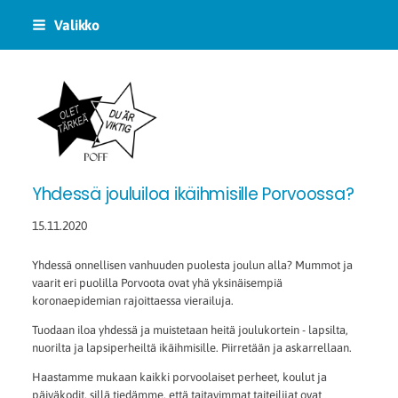
Siirry
Valikko
sivun
sisältöön
POFF logo
Yhdessä jouluiloa ikäihmisille Porvoossa?
15.11.2020
Yhdessä onnellisen vanhuuden puolesta joulun alla? Mummot ja
vaarit eri puolilla Porvoota ovat yhä yksinäisempiä
koronaepidemian rajoittaessa vierailuja.
Tuodaan iloa yhdessä ja muistetaan heitä joulukortein - lapsilta,
nuorilta ja lapsiperheiltä ikäihmisille. Piirretään ja askarrellaan.
Haastamme mukaan kaikki porvoolaiset perheet, koulut ja
päiväkodit, sillä tiedämme, että taitavimmat taiteilijat ovat